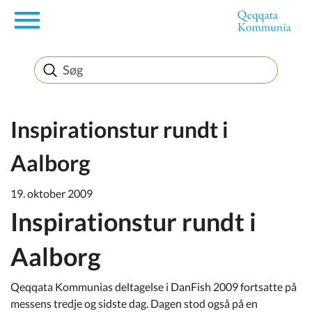
en
Borger
Erhverv
Inspirationstur rundt i
Aalborg
Politik
19. oktober 2009
Turisme
Inspirationstur rundt i
Aalborg
Selvbetjening
Qeqqata Kommunias deltagelse i DanFish 2009 fortsatte på
messens tredje og sidste dag. Dagen stod også på en