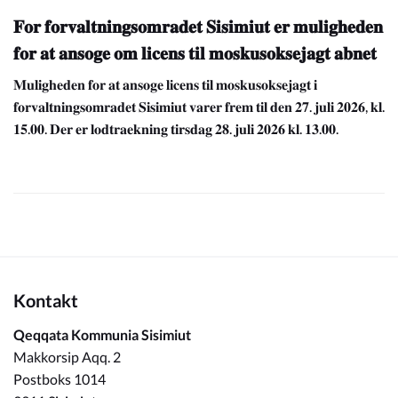
𝐅𝐨𝐫 𝐟𝐨𝐫𝐯𝐚𝐥𝐭𝐧𝐢𝐧𝐠𝐬𝐨𝐦𝐫𝐚𝐝𝐞𝐭 𝐒𝐢𝐬𝐢𝐦𝐢𝐮𝐭 𝐞𝐫 𝐦𝐮𝐥𝐢𝐠𝐡𝐞𝐝𝐞𝐧
𝐟𝐨𝐫 𝐚𝐭 𝐚𝐧𝐬𝐨𝐠𝐞 𝐨𝐦 𝐥𝐢𝐜𝐞𝐧𝐬 𝐭𝐢𝐥 𝐦𝐨𝐬𝐤𝐮𝐬𝐨𝐤𝐬𝐞𝐣𝐚𝐠𝐭 𝐚𝐛𝐧𝐞𝐭
𝐌𝐮𝐥𝐢𝐠𝐡𝐞𝐝𝐞𝐧 𝐟𝐨𝐫 𝐚𝐭 𝐚𝐧𝐬𝐨𝐠𝐞 𝐥𝐢𝐜𝐞𝐧𝐬 𝐭𝐢𝐥 𝐦𝐨𝐬𝐤𝐮𝐬𝐨𝐤𝐬𝐞𝐣𝐚𝐠𝐭 𝐢
𝐟𝐨𝐫𝐯𝐚𝐥𝐭𝐧𝐢𝐧𝐠𝐬𝐨𝐦𝐫𝐚𝐝𝐞𝐭 𝐒𝐢𝐬𝐢𝐦𝐢𝐮𝐭 𝐯𝐚𝐫𝐞𝐫 𝐟𝐫𝐞𝐦 𝐭𝐢𝐥 𝐝𝐞𝐧 𝟐𝟕. 𝐣𝐮𝐥𝐢 𝟐𝟎𝟐𝟔, 𝐤𝐥.
𝟏𝟓.𝟎𝟎. 𝐃𝐞𝐫 𝐞𝐫 𝐥𝐨𝐝𝐭𝐫𝐚𝐞𝐤𝐧𝐢𝐧𝐠 𝐭𝐢𝐫𝐬𝐝𝐚𝐠 𝟐𝟖. 𝐣𝐮𝐥𝐢 𝟐𝟎𝟐𝟔 𝐤𝐥. 𝟏𝟑.𝟎𝟎.
Kontakt
Qeqqata Kommunia Sisimiut
Makkorsip Aqq. 2
Postboks 1014