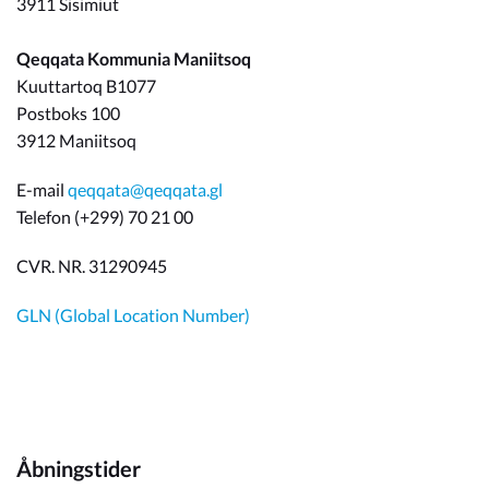
3911 Sisimiut
Qeqqata Kommunia Maniitsoq
Kuuttartoq B1077
Postboks 100
3912 Maniitsoq
E-mail
qeqqata@qeqqata.gl
Telefon (+299) 70 21 00
CVR. NR. 31290945
GLN (Global Location Number)
Åbningstider