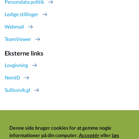
Persondata politik
Ledige stillinger
Webmail
TeamViewer
Eksterne links
Lovgivning
NemID
Sullissivik.gl
Denne side bruger cookies for at gemme nogle
informationer på din computer.
Acceptér
eller
læs