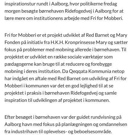
Kommuneplan
inspirationstur rundt i Aalborg, hvor politikerne fredag
morgen besøgte børnehaven Ridefogedvej i Aalborg for at
lære mere om institutionens arbejde med Fri for Mobberi.
Om Kommunen
Fri for Mobberi er et projekt udviklet af Red Barnet og Mary
Fonden på initiativ fra H.K.H. Kronprinsesse Mary og sætter
fokus på problemer med mobning allerede i børnehaven. Til
projektet er udviklet en række sociale værktøjer som
pædagogerne kan bruge til at reducere og forebygge
mobning i deres institution. Da Qeqqata Kommunia netop
har indgået en aftale med Red Barnet om udvikling af Fri for
Mobberi i kommunen var det en god lejlighed til at se
projektet i praksis i børnehaven Ridefogedvej og samle
inspiration til udviklingen af projektet i kommunen.
Efter besøget i børnehaven var der guidet rundvisning på
Aalborg havn med fokus på planlægningen og omdannelsen
fra industrihavn til oplevelses- og beboelsesområde.