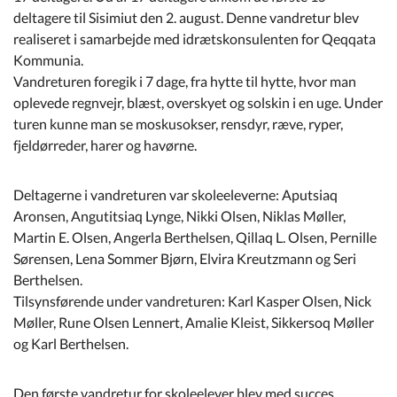
Kommuneplan
deltagere til Sisimiut den 2. august. Denne vandretur blev
realiseret i samarbejde med idrætskonsulenten for Qeqqata
Kommunia.
Om Kommunen
Vandreturen foregik i 7 dage, fra hytte til hytte, hvor man
oplevede regnvejr, blæst, overskyet og solskin i en uge. Under
turen kunne man se moskusokser, rensdyr, ræve, ryper,
fjeldørreder, harer og havørne.
Deltagerne i vandreturen var skoleeleverne: Aputsiaq
Aronsen, Angutitsiaq Lynge, Nikki Olsen, Niklas Møller,
Martin E. Olsen, Angerla Berthelsen, Qillaq L. Olsen, Pernille
Sørensen, Lena Sommer Bjørn, Elvira Kreutzmann og Seri
Berthelsen.
Tilsynsførende under vandreturen: Karl Kasper Olsen, Nick
Møller, Rune Olsen Lennert, Amalie Kleist, Sikkersoq Møller
og Karl Berthelsen.
Den første vandretur for skoleelever blev med succes