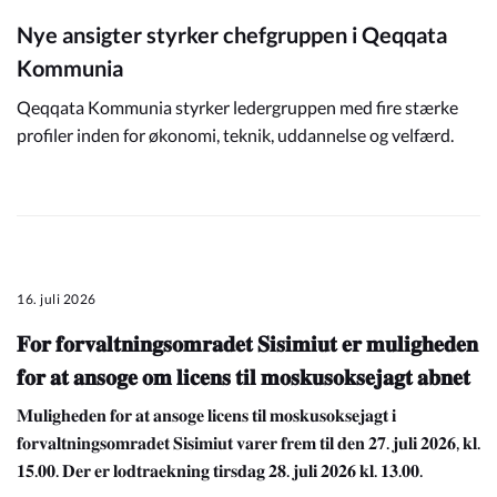
Nye ansigter styrker chefgruppen i Qeqqata
Kommunia
Qeqqata Kommunia styrker ledergruppen med fire stærke
profiler inden for økonomi, teknik, uddannelse og velfærd.
16. juli 2026
𝐅𝐨𝐫 𝐟𝐨𝐫𝐯𝐚𝐥𝐭𝐧𝐢𝐧𝐠𝐬𝐨𝐦𝐫𝐚𝐝𝐞𝐭 𝐒𝐢𝐬𝐢𝐦𝐢𝐮𝐭 𝐞𝐫 𝐦𝐮𝐥𝐢𝐠𝐡𝐞𝐝𝐞𝐧
𝐟𝐨𝐫 𝐚𝐭 𝐚𝐧𝐬𝐨𝐠𝐞 𝐨𝐦 𝐥𝐢𝐜𝐞𝐧𝐬 𝐭𝐢𝐥 𝐦𝐨𝐬𝐤𝐮𝐬𝐨𝐤𝐬𝐞𝐣𝐚𝐠𝐭 𝐚𝐛𝐧𝐞𝐭
𝐌𝐮𝐥𝐢𝐠𝐡𝐞𝐝𝐞𝐧 𝐟𝐨𝐫 𝐚𝐭 𝐚𝐧𝐬𝐨𝐠𝐞 𝐥𝐢𝐜𝐞𝐧𝐬 𝐭𝐢𝐥 𝐦𝐨𝐬𝐤𝐮𝐬𝐨𝐤𝐬𝐞𝐣𝐚𝐠𝐭 𝐢
𝐟𝐨𝐫𝐯𝐚𝐥𝐭𝐧𝐢𝐧𝐠𝐬𝐨𝐦𝐫𝐚𝐝𝐞𝐭 𝐒𝐢𝐬𝐢𝐦𝐢𝐮𝐭 𝐯𝐚𝐫𝐞𝐫 𝐟𝐫𝐞𝐦 𝐭𝐢𝐥 𝐝𝐞𝐧 𝟐𝟕. 𝐣𝐮𝐥𝐢 𝟐𝟎𝟐𝟔, 𝐤𝐥.
𝟏𝟓.𝟎𝟎. 𝐃𝐞𝐫 𝐞𝐫 𝐥𝐨𝐝𝐭𝐫𝐚𝐞𝐤𝐧𝐢𝐧𝐠 𝐭𝐢𝐫𝐬𝐝𝐚𝐠 𝟐𝟖. 𝐣𝐮𝐥𝐢 𝟐𝟎𝟐𝟔 𝐤𝐥. 𝟏𝟑.𝟎𝟎.