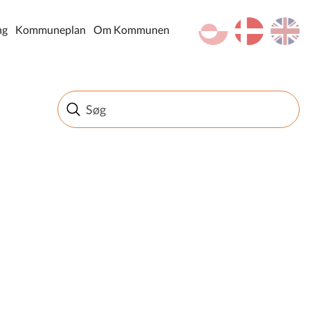
kl-GL
da
en
ng
Kommuneplan
Om Kommunen