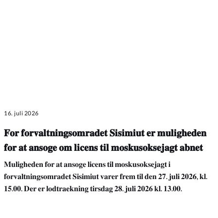
16. juli 2026
𝐅𝐨𝐫 𝐟𝐨𝐫𝐯𝐚𝐥𝐭𝐧𝐢𝐧𝐠𝐬𝐨𝐦𝐫𝐚𝐝𝐞𝐭 𝐒𝐢𝐬𝐢𝐦𝐢𝐮𝐭 𝐞𝐫 𝐦𝐮𝐥𝐢𝐠𝐡𝐞𝐝𝐞𝐧
𝐟𝐨𝐫 𝐚𝐭 𝐚𝐧𝐬𝐨𝐠𝐞 𝐨𝐦 𝐥𝐢𝐜𝐞𝐧𝐬 𝐭𝐢𝐥 𝐦𝐨𝐬𝐤𝐮𝐬𝐨𝐤𝐬𝐞𝐣𝐚𝐠𝐭 𝐚𝐛𝐧𝐞𝐭
𝐌𝐮𝐥𝐢𝐠𝐡𝐞𝐝𝐞𝐧 𝐟𝐨𝐫 𝐚𝐭 𝐚𝐧𝐬𝐨𝐠𝐞 𝐥𝐢𝐜𝐞𝐧𝐬 𝐭𝐢𝐥 𝐦𝐨𝐬𝐤𝐮𝐬𝐨𝐤𝐬𝐞𝐣𝐚𝐠𝐭 𝐢
𝐟𝐨𝐫𝐯𝐚𝐥𝐭𝐧𝐢𝐧𝐠𝐬𝐨𝐦𝐫𝐚𝐝𝐞𝐭 𝐒𝐢𝐬𝐢𝐦𝐢𝐮𝐭 𝐯𝐚𝐫𝐞𝐫 𝐟𝐫𝐞𝐦 𝐭𝐢𝐥 𝐝𝐞𝐧 𝟐𝟕. 𝐣𝐮𝐥𝐢 𝟐𝟎𝟐𝟔, 𝐤𝐥.
𝟏𝟓.𝟎𝟎. 𝐃𝐞𝐫 𝐞𝐫 𝐥𝐨𝐝𝐭𝐫𝐚𝐞𝐤𝐧𝐢𝐧𝐠 𝐭𝐢𝐫𝐬𝐝𝐚𝐠 𝟐𝟖. 𝐣𝐮𝐥𝐢 𝟐𝟎𝟐𝟔 𝐤𝐥. 𝟏𝟑.𝟎𝟎.