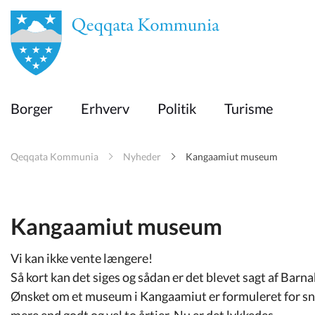
en
Borger
Borger
Erhverv
Politik
Turisme
Erhverv
Qeqqata Kommunia
Nyheder
Kangaamiut museum
Politik
Turisme
Kangaamiut museum
Vi kan ikke vente længere!
Selvbetjening
Så kort kan det siges og sådan er det blevet sagt af Ba
Ønsket om et museum i Kangaamiut er formuleret for sna
mere end godt og vel to årtier. Nu er det lykkedes