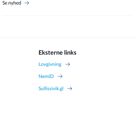
Se nyhed
Eksterne links
Lovgivning
NemID
Sullissivik.gl