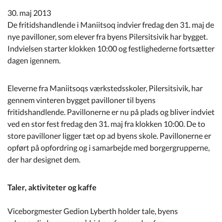
Kommuneplan
30. maj 2013
De fritidshandlende i Maniitsoq indvier fredag den 31. maj de
Om Kommunen
nye pavilloner, som elever fra byens Pilersitsivik har bygget.
Indvielsen starter klokken 10:00 og festlighederne fortsætter
dagen igennem.
Eleverne fra Maniitsoqs værkstedsskoler, Pilersitsivik, har
gennem vinteren bygget pavilloner til byens
fritidshandlende. Pavillonerne er nu på plads og bliver indviet
ved en stor fest fredag den 31. maj fra klokken 10:00. De to
store pavilloner ligger tæt op ad byens skole. Pavillonerne er
opført på opfordring og i samarbejde med borgergrupperne,
der har designet dem.
Taler, aktiviteter og kaffe
Viceborgmester Gedion Lyberth holder tale, byens