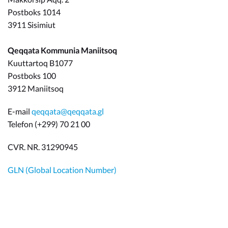
Postboks 1014
3911 Sisimiut
Qeqqata Kommunia Maniitsoq
Kuuttartoq B1077
Postboks 100
3912 Maniitsoq
E-mail
qeqqata@qeqqata.gl
Telefon (+299) 70 21 00
CVR. NR. 31290945
GLN (Global Location Number)