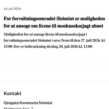
16. juli 2026
𝐅𝐨𝐫 𝐟𝐨𝐫𝐯𝐚𝐥𝐭𝐧𝐢𝐧𝐠𝐬𝐨𝐦𝐫𝐚𝐝𝐞𝐭 𝐒𝐢𝐬𝐢𝐦𝐢𝐮𝐭 𝐞𝐫 𝐦𝐮𝐥𝐢𝐠𝐡𝐞𝐝𝐞𝐧
𝐟𝐨𝐫 𝐚𝐭 𝐚𝐧𝐬𝐨𝐠𝐞 𝐨𝐦 𝐥𝐢𝐜𝐞𝐧𝐬 𝐭𝐢𝐥 𝐦𝐨𝐬𝐤𝐮𝐬𝐨𝐤𝐬𝐞𝐣𝐚𝐠𝐭 𝐚𝐛𝐧𝐞𝐭
𝐌𝐮𝐥𝐢𝐠𝐡𝐞𝐝𝐞𝐧 𝐟𝐨𝐫 𝐚𝐭 𝐚𝐧𝐬𝐨𝐠𝐞 𝐥𝐢𝐜𝐞𝐧𝐬 𝐭𝐢𝐥 𝐦𝐨𝐬𝐤𝐮𝐬𝐨𝐤𝐬𝐞𝐣𝐚𝐠𝐭 𝐢
𝐟𝐨𝐫𝐯𝐚𝐥𝐭𝐧𝐢𝐧𝐠𝐬𝐨𝐦𝐫𝐚𝐝𝐞𝐭 𝐒𝐢𝐬𝐢𝐦𝐢𝐮𝐭 𝐯𝐚𝐫𝐞𝐫 𝐟𝐫𝐞𝐦 𝐭𝐢𝐥 𝐝𝐞𝐧 𝟐𝟕. 𝐣𝐮𝐥𝐢 𝟐𝟎𝟐𝟔, 𝐤𝐥.
𝟏𝟓.𝟎𝟎. 𝐃𝐞𝐫 𝐞𝐫 𝐥𝐨𝐝𝐭𝐫𝐚𝐞𝐤𝐧𝐢𝐧𝐠 𝐭𝐢𝐫𝐬𝐝𝐚𝐠 𝟐𝟖. 𝐣𝐮𝐥𝐢 𝟐𝟎𝟐𝟔 𝐤𝐥. 𝟏𝟑.𝟎𝟎.
Kontakt
Qeqqata Kommunia Sisimiut
Makkorsip Aqq. 2