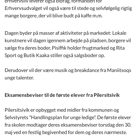
erhvervsliv leverer også bidrag, formanden for
Erhvervsudvalget vil også være til stede og selvfølgelig rigtig
mange borgere, der vil blive budt på kaffe m.m.
Dagen byder på masser af aktiviteter på markedet: Lokale
kunstnere vil dagen igennem arbejde på pladsen, borgere vil
sælge fra deres boder, Pisiffik holder frugtmarked og Rita
Sport og Butik Kaaka stiller også salgsboder op.
Derudover vil der være musik og breakdance fra Maniitsoqs
unge talenter.
Eksamensbeviser til de første elever fra Pilersitsivik
Pilersitsivik er opbygget med midler fra kommunen og
Selvstyrets "Handlingsplan for unge ledige". De første elever
fra skolen modtager deres eksamensbeviser torsdag den 30.
maj ved en festlig begivenhed for dem og deres nærmeste.