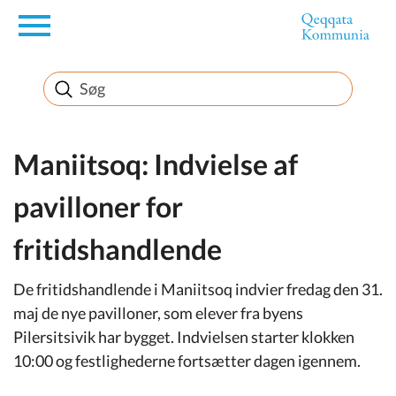
en
Borger
Erhverv
Maniitsoq: Indvielse af
pavilloner for
Politik
fritidshandlende
Turisme
De fritidshandlende i Maniitsoq indvier fredag den 31.
maj de nye pavilloner, som elever fra byens
Pilersitsivik har bygget. Indvielsen starter klokken
Selvbetjening
10:00 og festlighederne fortsætter dagen igennem.