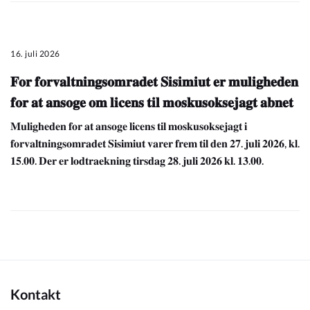
16. juli 2026
𝐅𝐨𝐫 𝐟𝐨𝐫𝐯𝐚𝐥𝐭𝐧𝐢𝐧𝐠𝐬𝐨𝐦𝐫𝐚𝐝𝐞𝐭 𝐒𝐢𝐬𝐢𝐦𝐢𝐮𝐭 𝐞𝐫 𝐦𝐮𝐥𝐢𝐠𝐡𝐞𝐝𝐞𝐧
𝐟𝐨𝐫 𝐚𝐭 𝐚𝐧𝐬𝐨𝐠𝐞 𝐨𝐦 𝐥𝐢𝐜𝐞𝐧𝐬 𝐭𝐢𝐥 𝐦𝐨𝐬𝐤𝐮𝐬𝐨𝐤𝐬𝐞𝐣𝐚𝐠𝐭 𝐚𝐛𝐧𝐞𝐭
𝐌𝐮𝐥𝐢𝐠𝐡𝐞𝐝𝐞𝐧 𝐟𝐨𝐫 𝐚𝐭 𝐚𝐧𝐬𝐨𝐠𝐞 𝐥𝐢𝐜𝐞𝐧𝐬 𝐭𝐢𝐥 𝐦𝐨𝐬𝐤𝐮𝐬𝐨𝐤𝐬𝐞𝐣𝐚𝐠𝐭 𝐢
𝐟𝐨𝐫𝐯𝐚𝐥𝐭𝐧𝐢𝐧𝐠𝐬𝐨𝐦𝐫𝐚𝐝𝐞𝐭 𝐒𝐢𝐬𝐢𝐦𝐢𝐮𝐭 𝐯𝐚𝐫𝐞𝐫 𝐟𝐫𝐞𝐦 𝐭𝐢𝐥 𝐝𝐞𝐧 𝟐𝟕. 𝐣𝐮𝐥𝐢 𝟐𝟎𝟐𝟔, 𝐤𝐥.
𝟏𝟓.𝟎𝟎. 𝐃𝐞𝐫 𝐞𝐫 𝐥𝐨𝐝𝐭𝐫𝐚𝐞𝐤𝐧𝐢𝐧𝐠 𝐭𝐢𝐫𝐬𝐝𝐚𝐠 𝟐𝟖. 𝐣𝐮𝐥𝐢 𝟐𝟎𝟐𝟔 𝐤𝐥. 𝟏𝟑.𝟎𝟎.
Kontakt