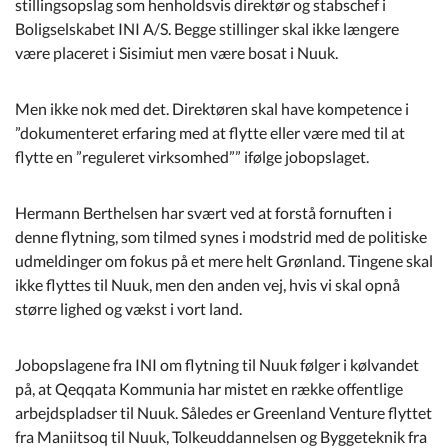
stillingsopslag som henholdsvis direktør og stabschef i
Kommuneplan
Boligselskabet INI A/S. Begge stillinger skal ikke længere
være placeret i Sisimiut men være bosat i Nuuk.
Om Kommunen
Men ikke nok med det. Direktøren skal have kompetence i
”dokumenteret erfaring med at flytte eller være med til at
flytte en ”reguleret virksomhed”” ifølge jobopslaget.
Hermann Berthelsen har svært ved at forstå fornuften i
denne flytning, som tilmed synes i modstrid med de politiske
udmeldinger om fokus på et mere helt Grønland. Tingene skal
ikke flyttes til Nuuk, men den anden vej, hvis vi skal opnå
større lighed og vækst i vort land.
Jobopslagene fra INI om flytning til Nuuk følger i kølvandet
på, at Qeqqata Kommunia har mistet en række offentlige
arbejdspladser til Nuuk. Således er Greenland Venture flyttet
fra Maniitsoq til Nuuk, Tolkeuddannelsen og Byggeteknik fra