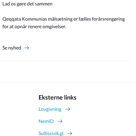
Lad os gøre det sammen
Qeqqata Kommunias målsætning er fælles forårsrengøring
for at opnår renere omgivelser.
Se nyhed
Eksterne links
Lovgivning
NemID
Sullissivik.gl