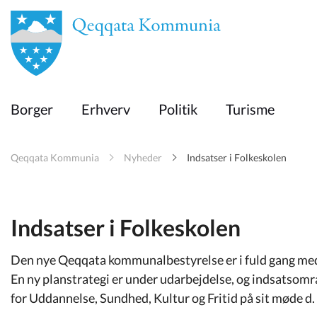
en
Borger
Borger
Erhverv
Politik
Turisme
Erhverv
Qeqqata Kommunia
Nyheder
Indsatser i Folkeskolen
Politik
Turisme
Indsatser i Folkeskolen
Den nye Qeqqata kommunalbestyrelse er i fuld gang med i
Selvbetjening
En ny planstrategi er under udarbejdelse, og indsatsomr
for Uddannelse, Sundhed, Kultur og Fritid på sit møde d.