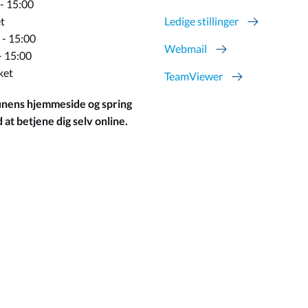
 - 15:00
t
Ledige stillinger
 - 15:00
Webmail
- 15:00
ket
TeamViewer
ens hjemmeside og spring
at betjene dig selv online.