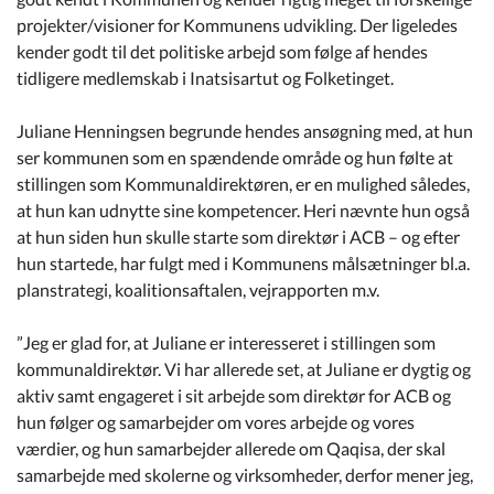
Kommuneplan
projekter/visioner for Kommunens udvikling. Der ligeledes
kender godt til det politiske arbejd som følge af hendes
Om Kommunen
tidligere medlemskab i Inatsisartut og Folketinget.
Juliane Henningsen begrunde hendes ansøgning med, at hun
ser kommunen som en spændende område og hun følte at
stillingen som Kommunaldirektøren, er en mulighed således,
at hun kan udnytte sine kompetencer. Heri nævnte hun også
at hun siden hun skulle starte som direktør i ACB – og efter
hun startede, har fulgt med i Kommunens målsætninger bl.a.
planstrategi, koalitionsaftalen, vejrapporten m.v.
”Jeg er glad for, at Juliane er interesseret i stillingen som
kommunaldirektør. Vi har allerede set, at Juliane er dygtig og
aktiv samt engageret i sit arbejde som direktør for ACB og
hun følger og samarbejder om vores arbejde og vores
værdier, og hun samarbejder allerede om Qaqisa, der skal
samarbejde med skolerne og virksomheder, derfor mener jeg,