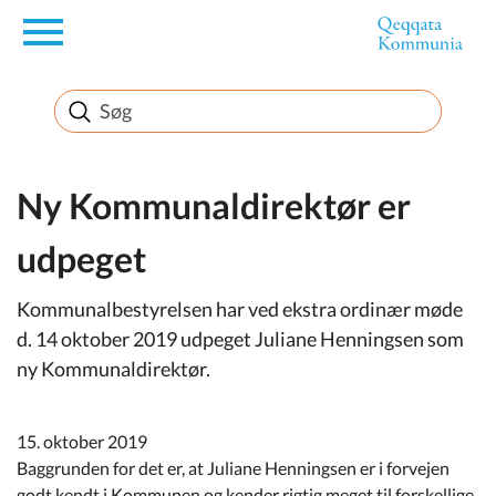
en
Borger
Erhverv
Ny Kommunaldirektør er
udpeget
Politik
Kommunalbestyrelsen har ved ekstra ordinær møde
Turisme
d. 14 oktober 2019 udpeget Juliane Henningsen som
ny Kommunaldirektør.
Selvbetjening
15. oktober 2019
Baggrunden for det er, at Juliane Henningsen er i forvejen
godt kendt i Kommunen og kender rigtig meget til forskellige