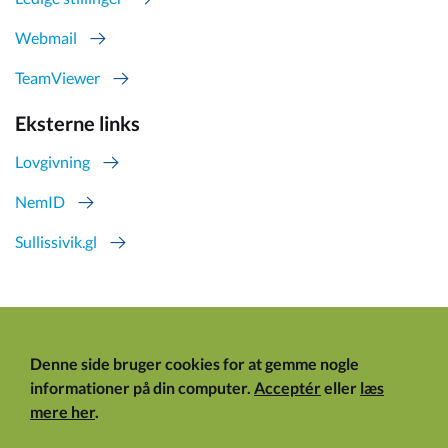
Webmail
TeamViewer
Eksterne links
Lovgivning
NemID
Sullissivik.gl
Denne side bruger cookies for at gemme nogle
informationer på din computer.
Acceptér
eller
læs
mere her
.