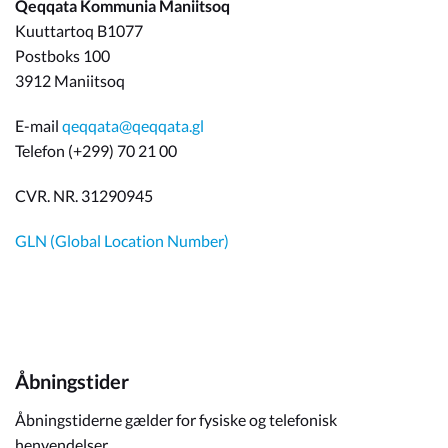
Qeqqata Kommunia Maniitsoq
Kuuttartoq B1077
Postboks 100
3912 Maniitsoq
E-mail
qeqqata@qeqqata.gl
Telefon (+299) 70 21 00
CVR. NR. 31290945
GLN (Global Location Number)
Åbningstider
Åbningstiderne gælder for fysiske og telefonisk
henvendelser.