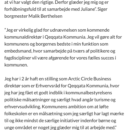
at vi har valgt den rigtige. Derfor glæder jeg mig og er
forhåbningsfuld til at samarbejde med Juliane”. Siger
borgmester Malik Berthelsen
”Jeg er virkelig glad for udnævnelsen som kommende
kommunaldirektør i Qeqqata Kommunia. Jeg vil gøre alt for
kommunens og borgernes bedste i min funktion som
embedsmand, hvor samarbejde på tværs af politikere og
fagdiscipliner vil være afgørende for vores fælles succes i
kommunen.
Jeg har i 2 år haft en stilling som Arctic Circle Business
direktør som er Erhvervsråd for Qeqqata Kommunia, hvor
jeg har jeg fået et godt indblik i kommunalbestyrelsens
politiske målsætninger og særligt hvad angår turisme og
erhvervsudvikling. Kommunens ambition om at løfte
folkeskolen er en målsætning som jeg særligt har lagt mærke
til og ikke mindst de særlige initiativer indenfor børne og
unge området er noget jeg glæder mig til at arbejde med.”