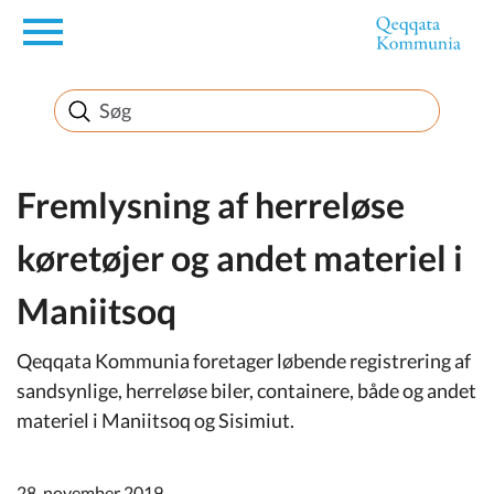
en
Borger
Erhverv
Fremlysning af herreløse
køretøjer og andet materiel i
Politik
Maniitsoq
Turisme
Qeqqata Kommunia foretager løbende registrering af
sandsynlige, herreløse biler, containere, både og andet
materiel i Maniitsoq og Sisimiut.
Selvbetjening
28. november 2019