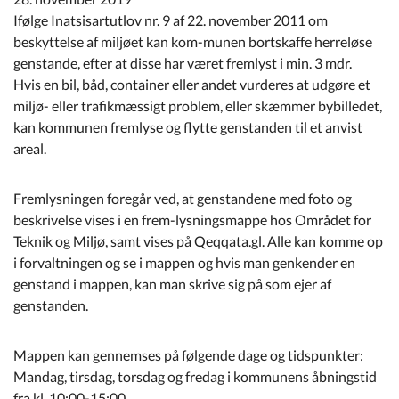
Kommuneplan
Ifølge Inatsisartutlov nr. 9 af 22. november 2011 om
beskyttelse af miljøet kan kom-munen bortskaffe herreløse
Om Kommunen
genstande, efter at disse har været fremlyst i min. 3 mdr.
Hvis en bil, båd, container eller andet vurderes at udgøre et
miljø- eller trafikmæssigt problem, eller skæmmer bybilledet,
kan kommunen fremlyse og flytte genstanden til et anvist
areal.
Fremlysningen foregår ved, at genstandene med foto og
beskrivelse vises i en frem-lysningsmappe hos Området for
Teknik og Miljø, samt vises på Qeqqata.gl. Alle kan komme op
i forvaltningen og se i mappen og hvis man genkender en
genstand i mappen, kan man skrive sig på som ejer af
genstanden.
Mappen kan gennemses på følgende dage og tidspunkter:
Mandag, tirsdag, torsdag og fredag i kommunens åbningstid
fra kl. 10:00-15:00.