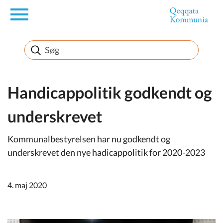
en
Borger
Erhverv
Handicappolitik godkendt og
underskrevet
Politik
Kommunalbestyrelsen har nu godkendt og
Turisme
underskrevet den nye hadicappolitik for 2020-2023
4. maj 2020
Selvbetjening