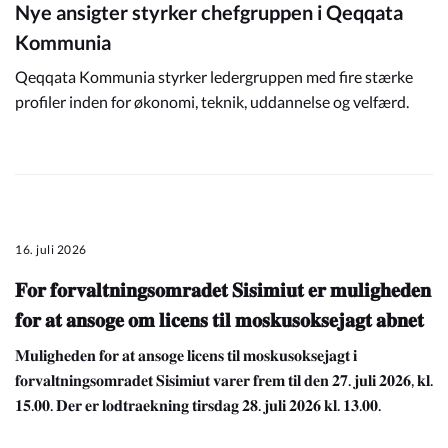
Nye ansigter styrker chefgruppen i Qeqqata
Kommunia
Qeqqata Kommunia styrker ledergruppen med fire stærke
profiler inden for økonomi, teknik, uddannelse og velfærd.
16. juli 2026
𝐅𝐨𝐫 𝐟𝐨𝐫𝐯𝐚𝐥𝐭𝐧𝐢𝐧𝐠𝐬𝐨𝐦𝐫𝐚𝐝𝐞𝐭 𝐒𝐢𝐬𝐢𝐦𝐢𝐮𝐭 𝐞𝐫 𝐦𝐮𝐥𝐢𝐠𝐡𝐞𝐝𝐞𝐧
𝐟𝐨𝐫 𝐚𝐭 𝐚𝐧𝐬𝐨𝐠𝐞 𝐨𝐦 𝐥𝐢𝐜𝐞𝐧𝐬 𝐭𝐢𝐥 𝐦𝐨𝐬𝐤𝐮𝐬𝐨𝐤𝐬𝐞𝐣𝐚𝐠𝐭 𝐚𝐛𝐧𝐞𝐭
𝐌𝐮𝐥𝐢𝐠𝐡𝐞𝐝𝐞𝐧 𝐟𝐨𝐫 𝐚𝐭 𝐚𝐧𝐬𝐨𝐠𝐞 𝐥𝐢𝐜𝐞𝐧𝐬 𝐭𝐢𝐥 𝐦𝐨𝐬𝐤𝐮𝐬𝐨𝐤𝐬𝐞𝐣𝐚𝐠𝐭 𝐢
𝐟𝐨𝐫𝐯𝐚𝐥𝐭𝐧𝐢𝐧𝐠𝐬𝐨𝐦𝐫𝐚𝐝𝐞𝐭 𝐒𝐢𝐬𝐢𝐦𝐢𝐮𝐭 𝐯𝐚𝐫𝐞𝐫 𝐟𝐫𝐞𝐦 𝐭𝐢𝐥 𝐝𝐞𝐧 𝟐𝟕. 𝐣𝐮𝐥𝐢 𝟐𝟎𝟐𝟔, 𝐤𝐥.
𝟏𝟓.𝟎𝟎. 𝐃𝐞𝐫 𝐞𝐫 𝐥𝐨𝐝𝐭𝐫𝐚𝐞𝐤𝐧𝐢𝐧𝐠 𝐭𝐢𝐫𝐬𝐝𝐚𝐠 𝟐𝟖. 𝐣𝐮𝐥𝐢 𝟐𝟎𝟐𝟔 𝐤𝐥. 𝟏𝟑.𝟎𝟎.