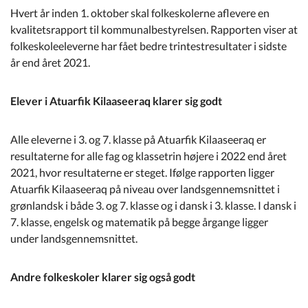
Kommuneplan
Hvert år inden 1. oktober skal folkeskolerne aflevere en
kvalitetsrapport til kommunalbestyrelsen. Rapporten viser at
folkeskoleeleverne har fået bedre trintestresultater i sidste
Om Kommunen
år end året 2021.
Elever i Atuarfik Kilaaseeraq klarer sig godt
Alle eleverne i 3. og 7. klasse på Atuarfik Kilaaseeraq er
resultaterne for alle fag og klassetrin højere i 2022 end året
2021, hvor resultaterne er steget. Ifølge rapporten ligger
Atuarfik Kilaaseeraq på niveau over landsgennemsnittet i
grønlandsk i både 3. og 7. klasse og i dansk i 3. klasse. I dansk i
7. klasse, engelsk og matematik på begge årgange ligger
under landsgennemsnittet.
Andre folkeskoler klarer sig også godt