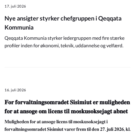
17. juli 2026
Nye ansigter styrker chefgruppen i Qeqqata
Kommunia
Qeqqata Kommunia styrker ledergruppen med fire stærke
profiler inden for økonomi, teknik, uddannelse og velfærd.
16. juli 2026
𝐅𝐨𝐫 𝐟𝐨𝐫𝐯𝐚𝐥𝐭𝐧𝐢𝐧𝐠𝐬𝐨𝐦𝐫𝐚𝐝𝐞𝐭 𝐒𝐢𝐬𝐢𝐦𝐢𝐮𝐭 𝐞𝐫 𝐦𝐮𝐥𝐢𝐠𝐡𝐞𝐝𝐞𝐧
𝐟𝐨𝐫 𝐚𝐭 𝐚𝐧𝐬𝐨𝐠𝐞 𝐨𝐦 𝐥𝐢𝐜𝐞𝐧𝐬 𝐭𝐢𝐥 𝐦𝐨𝐬𝐤𝐮𝐬𝐨𝐤𝐬𝐞𝐣𝐚𝐠𝐭 𝐚𝐛𝐧𝐞𝐭
𝐌𝐮𝐥𝐢𝐠𝐡𝐞𝐝𝐞𝐧 𝐟𝐨𝐫 𝐚𝐭 𝐚𝐧𝐬𝐨𝐠𝐞 𝐥𝐢𝐜𝐞𝐧𝐬 𝐭𝐢𝐥 𝐦𝐨𝐬𝐤𝐮𝐬𝐨𝐤𝐬𝐞𝐣𝐚𝐠𝐭 𝐢
𝐟𝐨𝐫𝐯𝐚𝐥𝐭𝐧𝐢𝐧𝐠𝐬𝐨𝐦𝐫𝐚𝐝𝐞𝐭 𝐒𝐢𝐬𝐢𝐦𝐢𝐮𝐭 𝐯𝐚𝐫𝐞𝐫 𝐟𝐫𝐞𝐦 𝐭𝐢𝐥 𝐝𝐞𝐧 𝟐𝟕. 𝐣𝐮𝐥𝐢 𝟐𝟎𝟐𝟔, 𝐤𝐥.