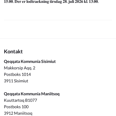
𝟏𝟓.𝟎𝟎. 𝐃𝐞𝐫 𝐞𝐫 𝐥𝐨𝐝𝐭𝐫𝐚𝐞𝐤𝐧𝐢𝐧𝐠 𝐭𝐢𝐫𝐬𝐝𝐚𝐠 𝟐𝟖. 𝐣𝐮𝐥𝐢 𝟐𝟎𝟐𝟔 𝐤𝐥. 𝟏𝟑.𝟎𝟎.
Kontakt
Qeqqata Kommunia Sisimiut
Makkorsip Aqq. 2
Postboks 1014
3911 Sisimiut
Qeqqata Kommunia Maniitsoq
Kuuttartoq B1077
Postboks 100
3912 Maniitsoq