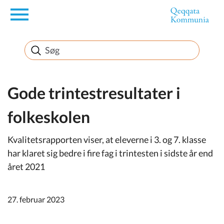
en
Borger
Erhverv
Gode trintestresultater i
folkeskolen
Politik
Kvalitetsrapporten viser, at eleverne i 3. og 7. klasse
Turisme
har klaret sig bedre i fire fag i trintesten i sidste år end
året 2021
Selvbetjening
27. februar 2023