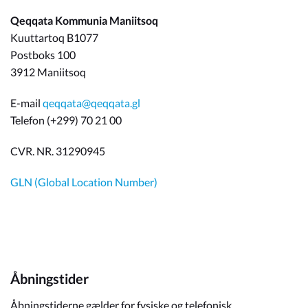
Qeqqata Kommunia Maniitsoq
Kuuttartoq B1077
Postboks 100
3912 Maniitsoq
E-mail
qeqqata@qeqqata.gl
Telefon (+299) 70 21 00
CVR. NR. 31290945
GLN (Global Location Number)
Åbningstider
Åbningstiderne gælder for fysiske og telefonisk