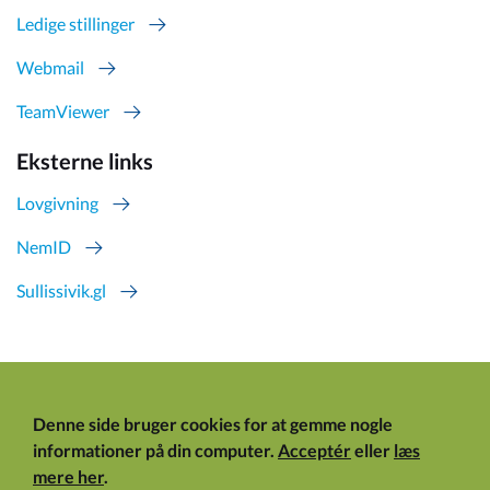
Ledige stillinger
Webmail
TeamViewer
Eksterne links
Lovgivning
NemID
Sullissivik.gl
Denne side bruger cookies for at gemme nogle
informationer på din computer.
Acceptér
eller
læs
mere her
.