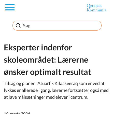
en
Borger
Erhverv
Eksperter indenfor
skoleområdet: Lærerne
Politik
ønsker optimalt resultat
Turisme
Tiltag og planer i Atuarfik Kilaaseeraq som er ved at
lykkes er allerede i gang, lærerne fortsætter også med
at lave målsætninger med elever i centrum.
Selvbetjening
19. marts 2024