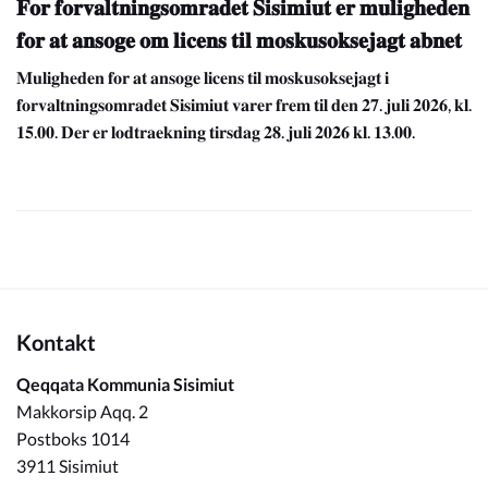
𝐅𝐨𝐫 𝐟𝐨𝐫𝐯𝐚𝐥𝐭𝐧𝐢𝐧𝐠𝐬𝐨𝐦𝐫𝐚𝐝𝐞𝐭 𝐒𝐢𝐬𝐢𝐦𝐢𝐮𝐭 𝐞𝐫 𝐦𝐮𝐥𝐢𝐠𝐡𝐞𝐝𝐞𝐧
𝐟𝐨𝐫 𝐚𝐭 𝐚𝐧𝐬𝐨𝐠𝐞 𝐨𝐦 𝐥𝐢𝐜𝐞𝐧𝐬 𝐭𝐢𝐥 𝐦𝐨𝐬𝐤𝐮𝐬𝐨𝐤𝐬𝐞𝐣𝐚𝐠𝐭 𝐚𝐛𝐧𝐞𝐭
𝐌𝐮𝐥𝐢𝐠𝐡𝐞𝐝𝐞𝐧 𝐟𝐨𝐫 𝐚𝐭 𝐚𝐧𝐬𝐨𝐠𝐞 𝐥𝐢𝐜𝐞𝐧𝐬 𝐭𝐢𝐥 𝐦𝐨𝐬𝐤𝐮𝐬𝐨𝐤𝐬𝐞𝐣𝐚𝐠𝐭 𝐢
𝐟𝐨𝐫𝐯𝐚𝐥𝐭𝐧𝐢𝐧𝐠𝐬𝐨𝐦𝐫𝐚𝐝𝐞𝐭 𝐒𝐢𝐬𝐢𝐦𝐢𝐮𝐭 𝐯𝐚𝐫𝐞𝐫 𝐟𝐫𝐞𝐦 𝐭𝐢𝐥 𝐝𝐞𝐧 𝟐𝟕. 𝐣𝐮𝐥𝐢 𝟐𝟎𝟐𝟔, 𝐤𝐥.
𝟏𝟓.𝟎𝟎. 𝐃𝐞𝐫 𝐞𝐫 𝐥𝐨𝐝𝐭𝐫𝐚𝐞𝐤𝐧𝐢𝐧𝐠 𝐭𝐢𝐫𝐬𝐝𝐚𝐠 𝟐𝟖. 𝐣𝐮𝐥𝐢 𝟐𝟎𝟐𝟔 𝐤𝐥. 𝟏𝟑.𝟎𝟎.
Kontakt
Qeqqata Kommunia Sisimiut
Makkorsip Aqq. 2
Postboks 1014
3911 Sisimiut