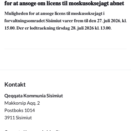
𝐟𝐨𝐫 𝐚𝐭 𝐚𝐧𝐬𝐨𝐠𝐞 𝐨𝐦 𝐥𝐢𝐜𝐞𝐧𝐬 𝐭𝐢𝐥 𝐦𝐨𝐬𝐤𝐮𝐬𝐨𝐤𝐬𝐞𝐣𝐚𝐠𝐭 𝐚𝐛𝐧𝐞𝐭
𝐌𝐮𝐥𝐢𝐠𝐡𝐞𝐝𝐞𝐧 𝐟𝐨𝐫 𝐚𝐭 𝐚𝐧𝐬𝐨𝐠𝐞 𝐥𝐢𝐜𝐞𝐧𝐬 𝐭𝐢𝐥 𝐦𝐨𝐬𝐤𝐮𝐬𝐨𝐤𝐬𝐞𝐣𝐚𝐠𝐭 𝐢
𝐟𝐨𝐫𝐯𝐚𝐥𝐭𝐧𝐢𝐧𝐠𝐬𝐨𝐦𝐫𝐚𝐝𝐞𝐭 𝐒𝐢𝐬𝐢𝐦𝐢𝐮𝐭 𝐯𝐚𝐫𝐞𝐫 𝐟𝐫𝐞𝐦 𝐭𝐢𝐥 𝐝𝐞𝐧 𝟐𝟕. 𝐣𝐮𝐥𝐢 𝟐𝟎𝟐𝟔, 𝐤𝐥.
𝟏𝟓.𝟎𝟎. 𝐃𝐞𝐫 𝐞𝐫 𝐥𝐨𝐝𝐭𝐫𝐚𝐞𝐤𝐧𝐢𝐧𝐠 𝐭𝐢𝐫𝐬𝐝𝐚𝐠 𝟐𝟖. 𝐣𝐮𝐥𝐢 𝟐𝟎𝟐𝟔 𝐤𝐥. 𝟏𝟑.𝟎𝟎.
Kontakt
Qeqqata Kommunia Sisimiut
Makkorsip Aqq. 2
Postboks 1014
3911 Sisimiut