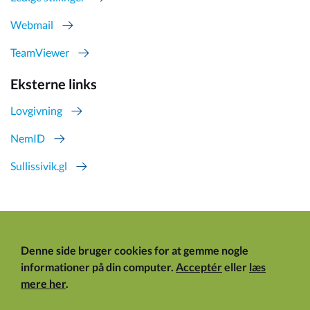
Webmail
TeamViewer
Eksterne links
Lovgivning
NemID
Sullissivik.gl
Denne side bruger cookies for at gemme nogle
informationer på din computer.
Acceptér
eller
læs
mere her
.