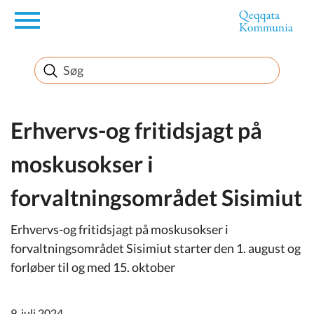
en
Borger
Erhverv
Erhvervs-og fritidsjagt på
moskusokser i
Politik
forvaltningsområdet Sisimiut
Turisme
Erhvervs-og fritidsjagt på moskusokser i
forvaltningsområdet Sisimiut starter den 1. august og
forløber til og med 15. oktober
Selvbetjening
9. juli 2024