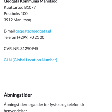
Qeqqata Kommunia Maniitsoq
Kuuttartoq B1077
Postboks 100
3912 Maniitsoq
E-mail
qeqqata@qeqqata.gl
Telefon (+299) 70 21 00
CVR. NR. 31290945
GLN (Global Location Number)
Åbningstider
Åbningstiderne gælder for fysiske og telefonisk
henvendelser.