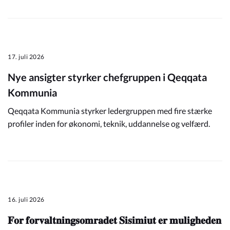
17. juli 2026
Nye ansigter styrker chefgruppen i Qeqqata
Kommunia
Qeqqata Kommunia styrker ledergruppen med fire stærke
profiler inden for økonomi, teknik, uddannelse og velfærd.
16. juli 2026
𝐅𝐨𝐫 𝐟𝐨𝐫𝐯𝐚𝐥𝐭𝐧𝐢𝐧𝐠𝐬𝐨𝐦𝐫𝐚𝐝𝐞𝐭 𝐒𝐢𝐬𝐢𝐦𝐢𝐮𝐭 𝐞𝐫 𝐦𝐮𝐥𝐢𝐠𝐡𝐞𝐝𝐞𝐧