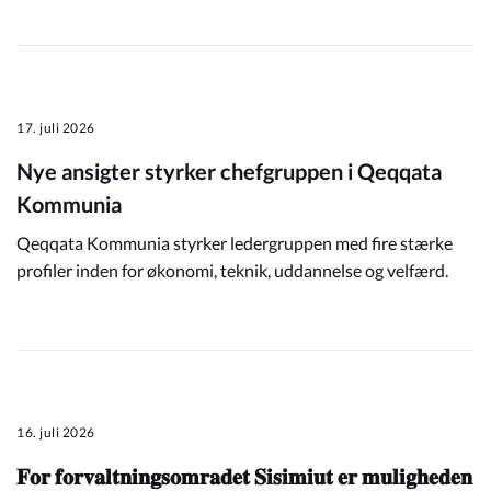
17. juli 2026
Nye ansigter styrker chefgruppen i Qeqqata
Kommunia
Qeqqata Kommunia styrker ledergruppen med fire stærke
profiler inden for økonomi, teknik, uddannelse og velfærd.
16. juli 2026
𝐅𝐨𝐫 𝐟𝐨𝐫𝐯𝐚𝐥𝐭𝐧𝐢𝐧𝐠𝐬𝐨𝐦𝐫𝐚𝐝𝐞𝐭 𝐒𝐢𝐬𝐢𝐦𝐢𝐮𝐭 𝐞𝐫 𝐦𝐮𝐥𝐢𝐠𝐡𝐞𝐝𝐞𝐧