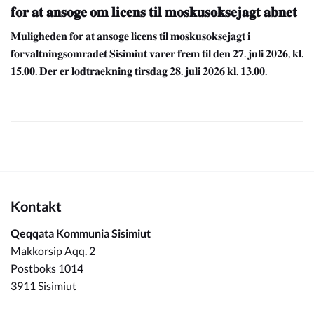
𝐟𝐨𝐫 𝐚𝐭 𝐚𝐧𝐬𝐨𝐠𝐞 𝐨𝐦 𝐥𝐢𝐜𝐞𝐧𝐬 𝐭𝐢𝐥 𝐦𝐨𝐬𝐤𝐮𝐬𝐨𝐤𝐬𝐞𝐣𝐚𝐠𝐭 𝐚𝐛𝐧𝐞𝐭
𝐌𝐮𝐥𝐢𝐠𝐡𝐞𝐝𝐞𝐧 𝐟𝐨𝐫 𝐚𝐭 𝐚𝐧𝐬𝐨𝐠𝐞 𝐥𝐢𝐜𝐞𝐧𝐬 𝐭𝐢𝐥 𝐦𝐨𝐬𝐤𝐮𝐬𝐨𝐤𝐬𝐞𝐣𝐚𝐠𝐭 𝐢
𝐟𝐨𝐫𝐯𝐚𝐥𝐭𝐧𝐢𝐧𝐠𝐬𝐨𝐦𝐫𝐚𝐝𝐞𝐭 𝐒𝐢𝐬𝐢𝐦𝐢𝐮𝐭 𝐯𝐚𝐫𝐞𝐫 𝐟𝐫𝐞𝐦 𝐭𝐢𝐥 𝐝𝐞𝐧 𝟐𝟕. 𝐣𝐮𝐥𝐢 𝟐𝟎𝟐𝟔, 𝐤𝐥.
𝟏𝟓.𝟎𝟎. 𝐃𝐞𝐫 𝐞𝐫 𝐥𝐨𝐝𝐭𝐫𝐚𝐞𝐤𝐧𝐢𝐧𝐠 𝐭𝐢𝐫𝐬𝐝𝐚𝐠 𝟐𝟖. 𝐣𝐮𝐥𝐢 𝟐𝟎𝟐𝟔 𝐤𝐥. 𝟏𝟑.𝟎𝟎.
Kontakt
Qeqqata Kommunia Sisimiut
Makkorsip Aqq. 2
Postboks 1014
3911 Sisimiut