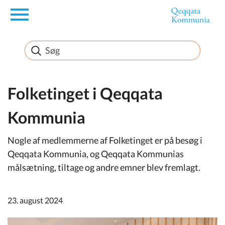
en
Borger
Erhverv
Folketinget i Qeqqata
Kommunia
Politik
Nogle af medlemmerne af Folketinget er på besøg i
Turisme
Qeqqata Kommunia, og Qeqqata Kommunias
målsætning, tiltage og andre emner blev fremlagt.
Selvbetjening
23. august 2024