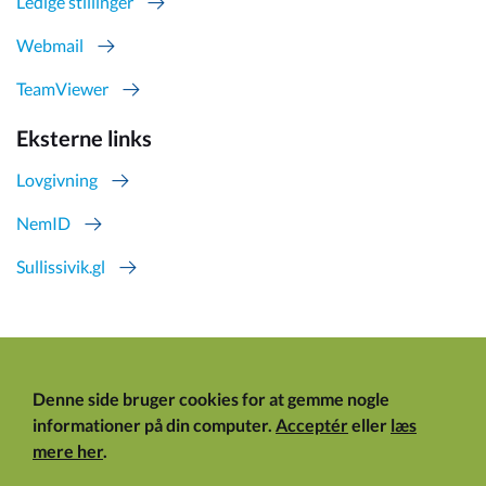
Ledige stillinger
Webmail
TeamViewer
Eksterne links
Lovgivning
NemID
Sullissivik.gl
Denne side bruger cookies for at gemme nogle
informationer på din computer.
Acceptér
eller
læs
mere her
.