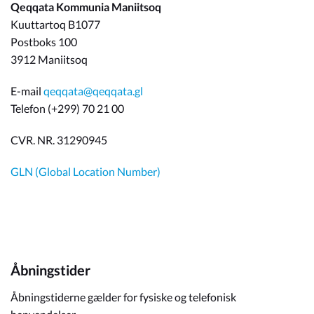
Qeqqata Kommunia Maniitsoq
Kuuttartoq B1077
Postboks 100
3912 Maniitsoq
E-mail
qeqqata@qeqqata.gl
Telefon (+299) 70 21 00
CVR. NR. 31290945
GLN (Global Location Number)
Åbningstider
Åbningstiderne gælder for fysiske og telefonisk