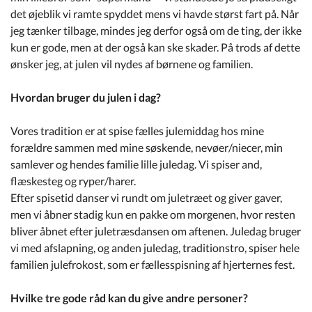
det øjeblik vi ramte spyddet mens vi havde størst fart på. Når
jeg tænker tilbage, mindes jeg derfor også om de ting, der ikke
kun er gode, men at der også kan ske skader. På trods af dette
ønsker jeg, at julen vil nydes af børnene og familien.
Hvordan bruger du julen i dag?
Vores tradition er at spise fælles julemiddag hos mine
forældre sammen med mine søskende, nevøer/niecer, min
samlever og hendes familie lille juledag. Vi spiser and,
flæskesteg og ryper/harer.
Efter spisetid danser vi rundt om juletræet og giver gaver,
men vi åbner stadig kun en pakke om morgenen, hvor resten
bliver åbnet efter juletræsdansen om aftenen. Juledag bruger
vi med afslapning, og anden juledag, traditionstro, spiser hele
familien julefrokost, som er fællesspisning af hjerternes fest.
Hvilke tre gode råd kan du give andre personer?