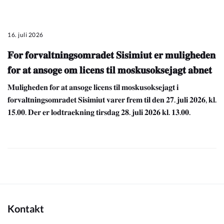
16. juli 2026
𝐅𝐨𝐫 𝐟𝐨𝐫𝐯𝐚𝐥𝐭𝐧𝐢𝐧𝐠𝐬𝐨𝐦𝐫𝐚𝐝𝐞𝐭 𝐒𝐢𝐬𝐢𝐦𝐢𝐮𝐭 𝐞𝐫 𝐦𝐮𝐥𝐢𝐠𝐡𝐞𝐝𝐞𝐧
𝐟𝐨𝐫 𝐚𝐭 𝐚𝐧𝐬𝐨𝐠𝐞 𝐨𝐦 𝐥𝐢𝐜𝐞𝐧𝐬 𝐭𝐢𝐥 𝐦𝐨𝐬𝐤𝐮𝐬𝐨𝐤𝐬𝐞𝐣𝐚𝐠𝐭 𝐚𝐛𝐧𝐞𝐭
𝐌𝐮𝐥𝐢𝐠𝐡𝐞𝐝𝐞𝐧 𝐟𝐨𝐫 𝐚𝐭 𝐚𝐧𝐬𝐨𝐠𝐞 𝐥𝐢𝐜𝐞𝐧𝐬 𝐭𝐢𝐥 𝐦𝐨𝐬𝐤𝐮𝐬𝐨𝐤𝐬𝐞𝐣𝐚𝐠𝐭 𝐢
𝐟𝐨𝐫𝐯𝐚𝐥𝐭𝐧𝐢𝐧𝐠𝐬𝐨𝐦𝐫𝐚𝐝𝐞𝐭 𝐒𝐢𝐬𝐢𝐦𝐢𝐮𝐭 𝐯𝐚𝐫𝐞𝐫 𝐟𝐫𝐞𝐦 𝐭𝐢𝐥 𝐝𝐞𝐧 𝟐𝟕. 𝐣𝐮𝐥𝐢 𝟐𝟎𝟐𝟔, 𝐤𝐥.
𝟏𝟓.𝟎𝟎. 𝐃𝐞𝐫 𝐞𝐫 𝐥𝐨𝐝𝐭𝐫𝐚𝐞𝐤𝐧𝐢𝐧𝐠 𝐭𝐢𝐫𝐬𝐝𝐚𝐠 𝟐𝟖. 𝐣𝐮𝐥𝐢 𝟐𝟎𝟐𝟔 𝐤𝐥. 𝟏𝟑.𝟎𝟎.
Kontakt