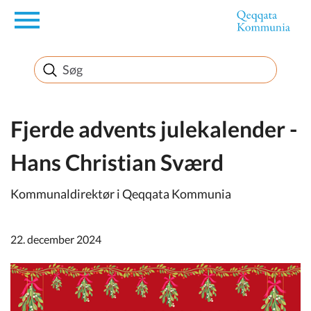
en
Borger
Erhverv
Fjerde advents julekalender -
Hans Christian Sværd
Politik
Kommunaldirektør i Qeqqata Kommunia
Turisme
22. december 2024
Selvbetjening