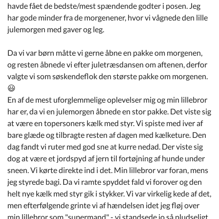
havde fået de bedste/mest spændende godter i posen. Jeg
har gode minder fra de morgenener, hvor vi vågnede den lille
julemorgen med gaver og leg.
Da vi var børn måtte vi gerne åbne en pakke om morgenen,
og resten åbnede vi efter juletræsdansen om aftenen, derfor
valgte vi som søskendeflok den største pakke om morgenen.
😃
En af de mest uforglemmelige oplevelser mig og min lillebror
har er, da vi en julemorgen åbnede en stor pakke. Det viste sig
at være en topersoners kælk med styr. Vi spiste med iver af
bare glæde og tilbragte resten af dagen med kælketure. Den
dag fandt vi ruter med god sne at kurre nedad. Der viste sig
dog at være et jordspyd af jern til fortøjning af hunde under
sneen. Vi kørte direkte ind i det. Min lillebror var foran, mens
jeg styrede bagi. Da vi ramte spyddet fald vi forover og den
helt nye kælk med styr gik i stykker. Vi var virkelig kede af det,
men efterfølgende grinte vi af hændelsen idet jeg fløj over
min lillebror som "supermand" - vi standsede jo så pludseligt