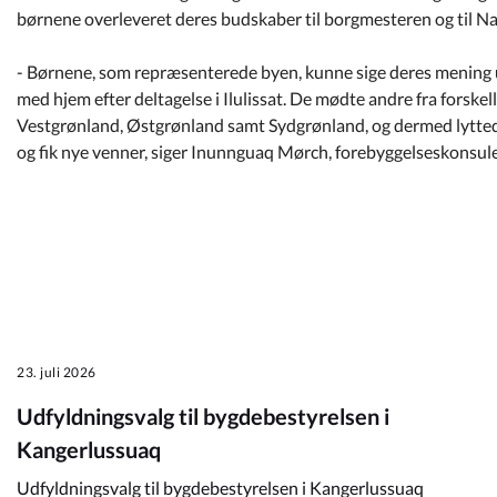
børnene overleveret deres budskaber til borgmesteren og til Na
- Børnene, som repræsenterede byen, kunne sige deres mening ud
med hjem efter deltagelse i Ilulissat. De mødte andre fra forske
Vestgrønland, Østgrønland samt Sydgrønland, og dermed lytted
og fik nye venner, siger Inunnguaq Mørch, forebyggelseskonsulen
23. juli 2026
Udfyldningsvalg til bygdebestyrelsen i
Kangerlussuaq
Udfyldningsvalg til bygdebestyrelsen i Kangerlussuaq