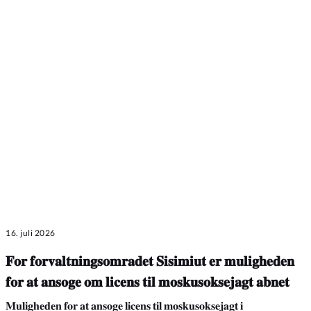
16. juli 2026
𝐅𝐨𝐫 𝐟𝐨𝐫𝐯𝐚𝐥𝐭𝐧𝐢𝐧𝐠𝐬𝐨𝐦𝐫𝐚𝐝𝐞𝐭 𝐒𝐢𝐬𝐢𝐦𝐢𝐮𝐭 𝐞𝐫 𝐦𝐮𝐥𝐢𝐠𝐡𝐞𝐝𝐞𝐧
𝐟𝐨𝐫 𝐚𝐭 𝐚𝐧𝐬𝐨𝐠𝐞 𝐨𝐦 𝐥𝐢𝐜𝐞𝐧𝐬 𝐭𝐢𝐥 𝐦𝐨𝐬𝐤𝐮𝐬𝐨𝐤𝐬𝐞𝐣𝐚𝐠𝐭 𝐚𝐛𝐧𝐞𝐭
𝐌𝐮𝐥𝐢𝐠𝐡𝐞𝐝𝐞𝐧 𝐟𝐨𝐫 𝐚𝐭 𝐚𝐧𝐬𝐨𝐠𝐞 𝐥𝐢𝐜𝐞𝐧𝐬 𝐭𝐢𝐥 𝐦𝐨𝐬𝐤𝐮𝐬𝐨𝐤𝐬𝐞𝐣𝐚𝐠𝐭 𝐢