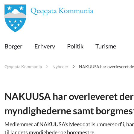
en
Borger
Borger
Erhverv
Politik
Turisme
Erhverv
Qeqqata Kommunia
Nyheder
NAKUUSA har overleveret der
Politik
Turisme
NAKUUSA har overleveret dere
myndighederne samt borgmes
Selvbetjening
Medlemmer af NAKUUSA's Meeqqat Isummersorfii, har fr
til landets myndigheder og borgmestre.