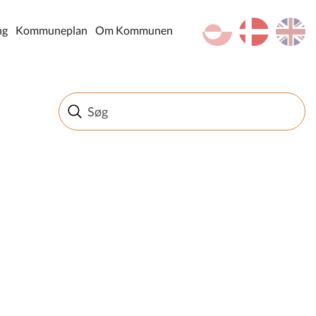
kl-GL
da
en
ng
Kommuneplan
Om Kommunen