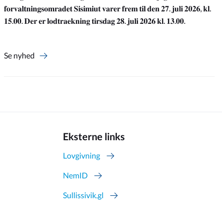
𝐟𝐨𝐫𝐯𝐚𝐥𝐭𝐧𝐢𝐧𝐠𝐬𝐨𝐦𝐫𝐚𝐝𝐞𝐭 𝐒𝐢𝐬𝐢𝐦𝐢𝐮𝐭 𝐯𝐚𝐫𝐞𝐫 𝐟𝐫𝐞𝐦 𝐭𝐢𝐥 𝐝𝐞𝐧 𝟐𝟕. 𝐣𝐮𝐥𝐢 𝟐𝟎𝟐𝟔, 𝐤𝐥.
𝟏𝟓.𝟎𝟎. 𝐃𝐞𝐫 𝐞𝐫 𝐥𝐨𝐝𝐭𝐫𝐚𝐞𝐤𝐧𝐢𝐧𝐠 𝐭𝐢𝐫𝐬𝐝𝐚𝐠 𝟐𝟖. 𝐣𝐮𝐥𝐢 𝟐𝟎𝟐𝟔 𝐤𝐥. 𝟏𝟑.𝟎𝟎.
Se nyhed
Eksterne links
Lovgivning
NemID
Sullissivik.gl