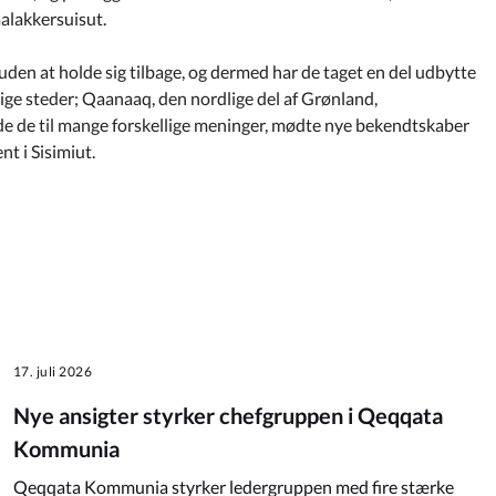
alakkersuisut.
en at holde sig tilbage, og dermed har de taget en del udbytte
llige steder; Qaanaaq, den nordlige del af Grønland,
e de til mange forskellige meninger, mødte nye bekendtskaber
t i Sisimiut.
17. juli 2026
Nye ansigter styrker chefgruppen i Qeqqata
Kommunia
Qeqqata Kommunia styrker ledergruppen med fire stærke