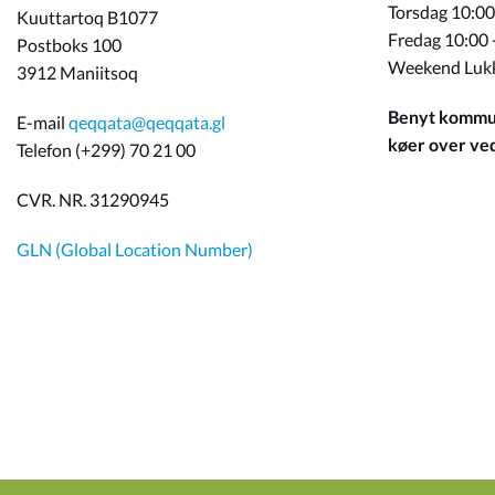
Torsdag 10:00
Kuuttartoq B1077
Fredag 10:00 
Postboks 100
Weekend Luk
3912 Maniitsoq
Benyt kommun
E-mail
qeqqata@qeqqata.gl
køer over ved 
Telefon (+299) 70 21 00
CVR. NR. 31290945
GLN (Global Location Number)