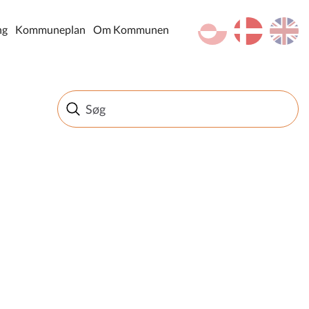
kl-GL
da
en
ng
Kommuneplan
Om Kommunen