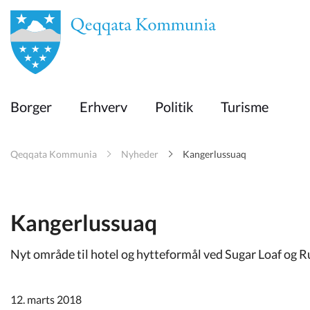
en
Borger
Borger
Erhverv
Politik
Turisme
Erhverv
Qeqqata Kommunia
Nyheder
Kangerlussuaq
Politik
Turisme
Kangerlussuaq
Nyt område til hotel og hytteformål ved Sugar Loaf og R
Selvbetjening
12. marts 2018