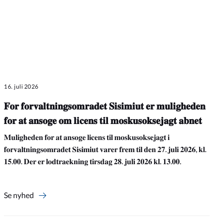
16. juli 2026
𝐅𝐨𝐫 𝐟𝐨𝐫𝐯𝐚𝐥𝐭𝐧𝐢𝐧𝐠𝐬𝐨𝐦𝐫𝐚𝐝𝐞𝐭 𝐒𝐢𝐬𝐢𝐦𝐢𝐮𝐭 𝐞𝐫 𝐦𝐮𝐥𝐢𝐠𝐡𝐞𝐝𝐞𝐧
𝐟𝐨𝐫 𝐚𝐭 𝐚𝐧𝐬𝐨𝐠𝐞 𝐨𝐦 𝐥𝐢𝐜𝐞𝐧𝐬 𝐭𝐢𝐥 𝐦𝐨𝐬𝐤𝐮𝐬𝐨𝐤𝐬𝐞𝐣𝐚𝐠𝐭 𝐚𝐛𝐧𝐞𝐭
𝐌𝐮𝐥𝐢𝐠𝐡𝐞𝐝𝐞𝐧 𝐟𝐨𝐫 𝐚𝐭 𝐚𝐧𝐬𝐨𝐠𝐞 𝐥𝐢𝐜𝐞𝐧𝐬 𝐭𝐢𝐥 𝐦𝐨𝐬𝐤𝐮𝐬𝐨𝐤𝐬𝐞𝐣𝐚𝐠𝐭 𝐢
𝐟𝐨𝐫𝐯𝐚𝐥𝐭𝐧𝐢𝐧𝐠𝐬𝐨𝐦𝐫𝐚𝐝𝐞𝐭 𝐒𝐢𝐬𝐢𝐦𝐢𝐮𝐭 𝐯𝐚𝐫𝐞𝐫 𝐟𝐫𝐞𝐦 𝐭𝐢𝐥 𝐝𝐞𝐧 𝟐𝟕. 𝐣𝐮𝐥𝐢 𝟐𝟎𝟐𝟔, 𝐤𝐥.
𝟏𝟓.𝟎𝟎. 𝐃𝐞𝐫 𝐞𝐫 𝐥𝐨𝐝𝐭𝐫𝐚𝐞𝐤𝐧𝐢𝐧𝐠 𝐭𝐢𝐫𝐬𝐝𝐚𝐠 𝟐𝟖. 𝐣𝐮𝐥𝐢 𝟐𝟎𝟐𝟔 𝐤𝐥. 𝟏𝟑.𝟎𝟎.
Se nyhed