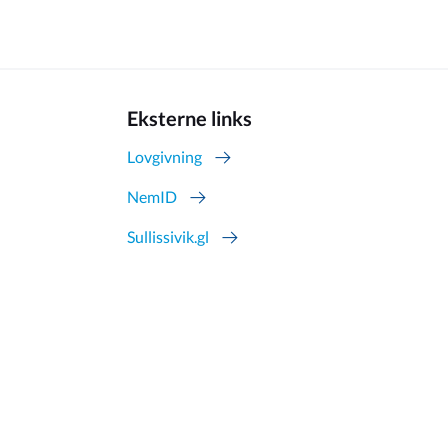
Eksterne links
Lovgivning
NemID
Sullissivik.gl