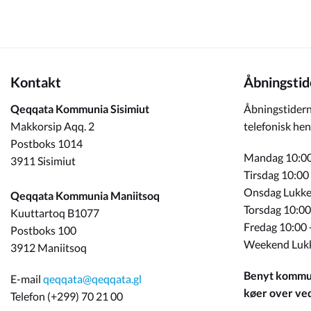
Kontakt
Åbningstid
Qeqqata Kommunia Sisimiut
Åbningstidern
Makkorsip Aqq. 2
telefonisk hen
Postboks 1014
Mandag 10:00
3911 Sisimiut
Tirsdag 10:00
Onsdag Lukke
Qeqqata Kommunia Maniitsoq
Torsdag 10:00
Kuuttartoq B1077
Fredag 10:00 
Postboks 100
Weekend Luk
3912 Maniitsoq
Benyt kommun
E-mail
qeqqata@qeqqata.gl
køer over ved 
Telefon (+299) 70 21 00