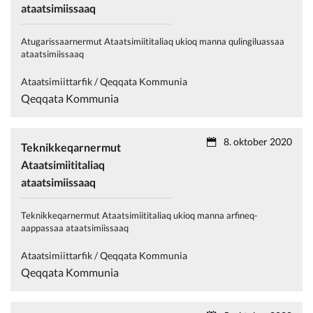
ataatsimiissaaq
Atugarissaarnermut Ataatsimiititaliaq ukioq manna qulingiluassaa
ataatsimiissaaq
Ataatsimiittarfik / Qeqqata Kommunia
Qeqqata Kommunia
8. oktober 2020
Teknikkeqarnermut
Ataatsimiititaliaq
ataatsimiissaaq
Teknikkeqarnermut Ataatsimiititaliaq ukioq manna arfineq-
aappassaa ataatsimiissaaq
Ataatsimiittarfik / Qeqqata Kommunia
Qeqqata Kommunia