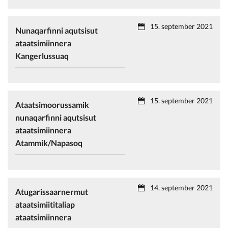
15. september 2021
Nunaqarfinni aqutsisut
ataatsimiinnera
Kangerlussuaq
15. september 2021
Ataatsimoorussamik
nunaqarfinni aqutsisut
ataatsimiinnera
Atammik/Napasoq
14. september 2021
Atugarissaarnermut
ataatsimiititaliap
ataatsimiinnera