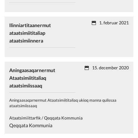
1. februar 2021
Ilinniartitaanermut
ataatsimiititaliap
ataatsimiinnera
15. december 2020
Aningaasaqarnermut
Ataatsimiititaliaq
ataatsimiissaaq
Aningaasaqarnermut Ataatsimiititaliaq ukioq manna qulissaa
ataatsimiissaaq
Ataatsimiittarfik / Qeqqata Kommunia
Qeqqata Kommunia