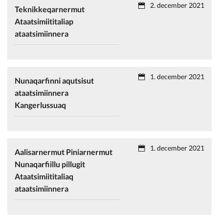
2. december 2021
Teknikkeqarnermut
Ataatsimiititaliap
ataatsimiinnera
1. december 2021
Nunaqarfinni aqutsisut
ataatsimiinnera
Kangerlussuaq
1. december 2021
Aalisarnermut Piniarnermut
Nunaqarfiillu pillugit
Ataatsimiititaliaq
ataatsimiinnera