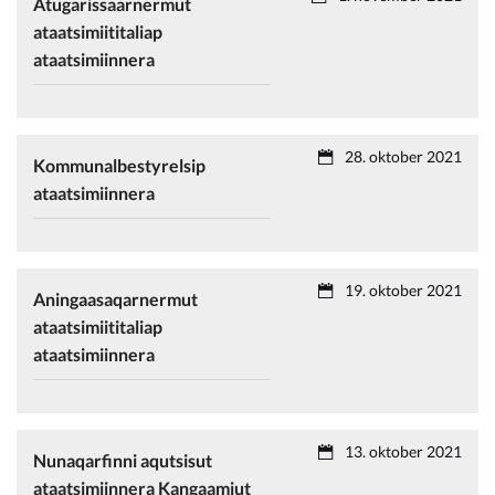
Atugarissaarnermut
ataatsimiititaliap
ataatsimiinnera
28. oktober 2021
Kommunalbestyrelsip
ataatsimiinnera
19. oktober 2021
Aningaasaqarnermut
ataatsimiititaliap
ataatsimiinnera
13. oktober 2021
Nunaqarfinni aqutsisut
ataatsimiinnera Kangaamiut